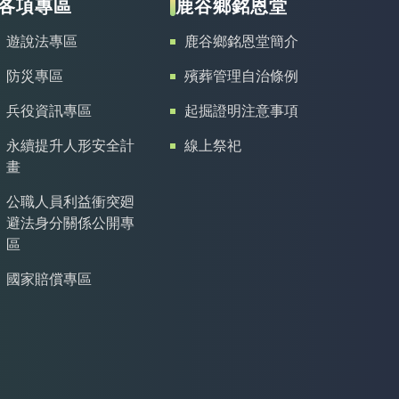
各項專區
鹿谷鄉銘恩堂
遊說法專區
鹿谷鄉銘恩堂簡介
防災專區
殯葬管理自治條例
兵役資訊專區
起掘證明注意事項
永續提升人形安全計
線上祭祀
畫
公職人員利益衝突廻
避法身分關係公開專
區
國家賠償專區