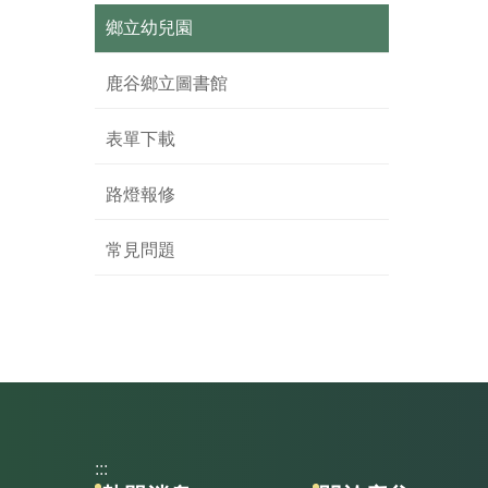
鄉立幼兒園
鹿谷鄉立圖書館
表單下載
路燈報修
常見問題
:::