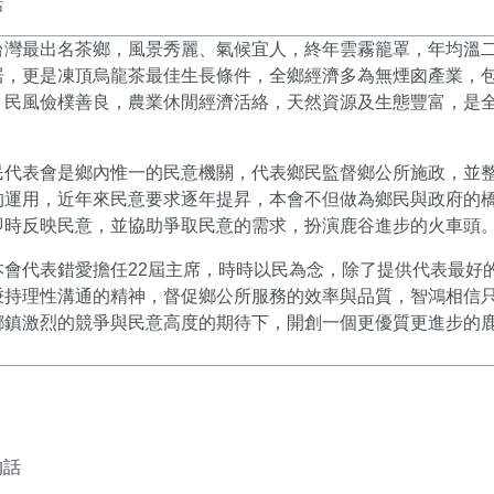
話
台灣最出名茶鄉，風景秀麗、氣候宜人，終年雲霧籠罩，年均溫
居，更是凍頂烏龍茶最佳生長條件，全鄉經濟多為無煙囪產業，
，民風儉樸善良，農業休閒經濟活絡，天然資源及生態豐富，是
民代表會是鄉內惟一的民意機關，代表鄉民監督鄉公所施政，並
的運用，近年來民意要求逐年提昇，本會不但做為鄉民與政府的
即時反映民意，並協助爭取民意的需求，扮演鹿谷進步的火車頭
本會代表錯愛擔任22屆主席，時時以民為念，除了提供代表最好
秉持理性溝通的精神，督促鄉公所服務的效率與品質，智鴻相信
鄉鎮激烈的競爭與民意高度的期待下，開創一個更優質更進步的
的話