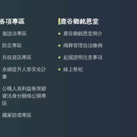
各項專區
鹿谷鄉銘恩堂
遊說法專區
鹿谷鄉銘恩堂簡介
防災專區
殯葬管理自治條例
兵役資訊專區
起掘證明注意事項
永續提升人形安全計
線上祭祀
畫
公職人員利益衝突廻
避法身分關係公開專
區
國家賠償專區