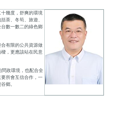
二十幾度，舒爽的環境
包括茶、冬筍、旅遊、
全台數一數二的綠色鄉
整合有限的公共資源做
橋樑，更應該站在民意
。
的問政環境，也配合全
只要所會互信合作，一
鹿谷鄉。