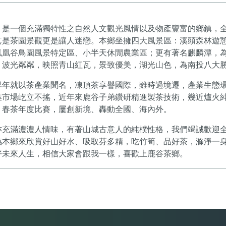
，是一個充滿獨特性之自然人文觀光風情以及物產豐富的鄉鎮，
其是茶園景觀更是讓人迷戀。本鄉坐擁四大風景區：溪頭森林遊
鳳凰谷鳥園風景特定區、小半天休閒農業區；更有著名麒麟潭，
，波光粼粼，映照青山紅瓦，景致優美，湖光山色，為南投八大
早年就以茶產業聞名，凍頂茶享譽國際，雖時過境遷，產業生態
葉市場屹立不搖，近年來鹿谷子弟鑽研精進製茶技術，幾近爐火
、春茶年度比賽，屢創新境、轟動全國、海內外。
亦充滿濃濃人情味，有著山城古意人的純樸性格，我們竭誠歡迎
臨本鄉來欣賞好山好水、吸取芬多精，吃竹筍、品好茶，滌淨一
好未來人生，相信大家會跟我一樣，喜歡上鹿谷茶鄉。