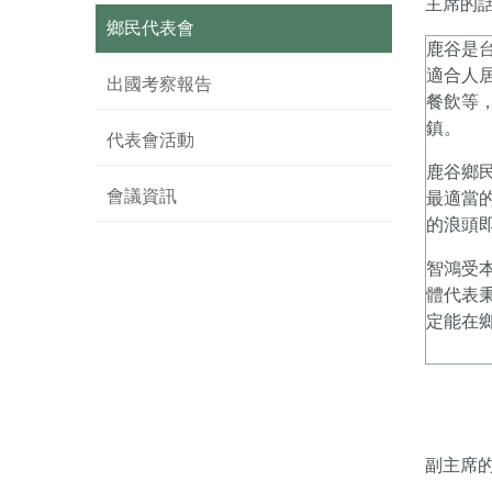
主席的
鄉民代表會
鹿谷是
適合人
出國考察報告
餐飲等
鎮。
代表會活動
鹿谷鄉
會議資訊
最適當
的浪頭
智鴻受
體代表
定能在
副主席