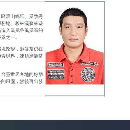
全區群山綿延、景致秀
憩勝地、杉林溪森林遊
為進入鳳凰谷風景區的
勝景之一。
環境改變，鹿谷茶仍在
純青境界，凍頂烏龍茶
全台暨世界各地的好朋
身的風塵，然後再出發