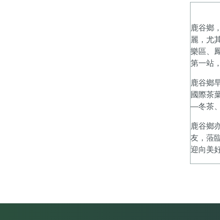
鹿谷鄉
麗，尤
樂區、
第一站
鹿谷鄉
國際茶
—冬茶
鹿谷鄉
友，蒞
迎向美