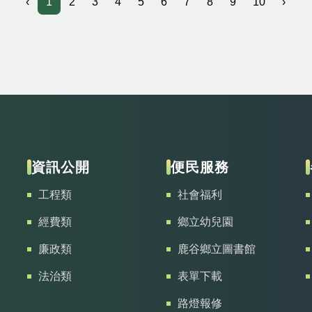
‹
1
2
3
4
5
6
7
8
9
10
›
資訊公開
便民服務
工程類
社會福利
經費類
鄉立幼兒園
廉政類
鹿谷鄉立圖書館
法治類
表單下載
路燈報修