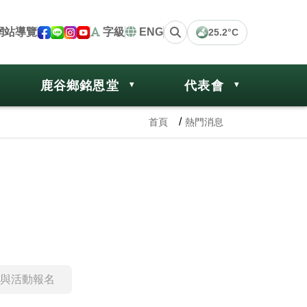
網站導覽
字級
ENG
25.2°C
鹿谷鄉銘恩堂
代表會
首頁
熱門消息
與活動報名