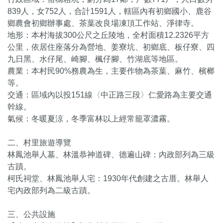
839人，女752人，合計1591人，轄區內有初鄉國小、鹿谷
鄉農會初鄉辦事處、茶葉改良場凍頂工作站、淨律寺。
地形：本村海拔300公尺之丘陵地，全村面積12.2326平方
公里，依居住座落分為營地、姜寮坑、初鄉底、板仔寮、四
九日黑、水仔尾、崎腳、楓仔腳、竹湖底等地區。
農業：本村民90%務農為生，主要作物為茶葉、麻竹、檳榔
等。
交通：區域內以投151線〈中正路三段〉仁愛路為主要交通
幹線。
氣候：冬暖夏涼，冬季富林以上經常籠罩濃霧。
二、村里旅遊導覽
林鳳池舉人墓、林溫恭神道碑、德遍山碑：內政部列為三級
古蹟。
柯氏祠堂、林鳳池舉人宅：1930年代創建之古厝。林舉人
宅內政部列為二級古蹟。
三、公共設施