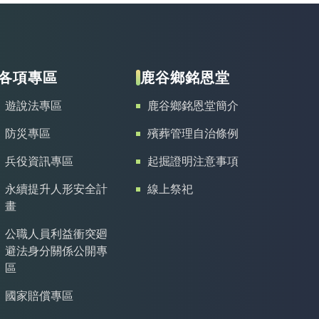
各項專區
鹿谷鄉銘恩堂
遊說法專區
鹿谷鄉銘恩堂簡介
防災專區
殯葬管理自治條例
兵役資訊專區
起掘證明注意事項
永續提升人形安全計
線上祭祀
畫
公職人員利益衝突廻
避法身分關係公開專
區
國家賠償專區