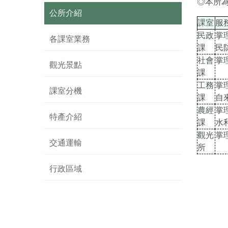
◎本所
公所介紹
課室
服
民政
掌
各課室業務
課
民
社會
掌
觀光景點
課
工務
掌
課室分機
課
自
農經
掌
特產介紹
課
水
觀光
掌
交通運輸
所
行政區域