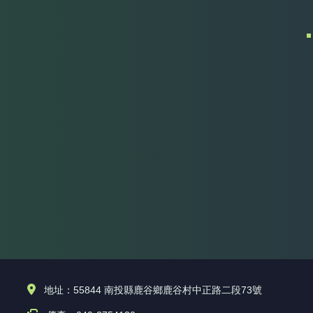
地址：55844 南投縣鹿谷鄉鹿谷村中正路二段73號