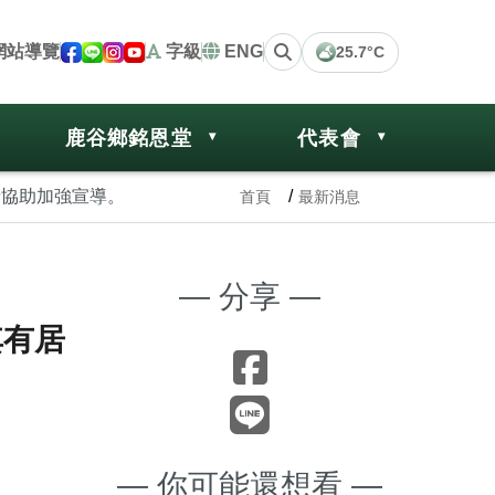
網站導覽
字級
ENG
25.7°C
鹿谷鄉銘恩堂
代表會
請協助加強宣導。
首頁
最新消息
— 分享 —
其有居
— 你可能還想看 —