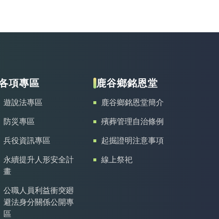
各項專區
鹿谷鄉銘恩堂
遊說法專區
鹿谷鄉銘恩堂簡介
防災專區
殯葬管理自治條例
兵役資訊專區
起掘證明注意事項
永續提升人形安全計
線上祭祀
畫
公職人員利益衝突廻
避法身分關係公開專
區