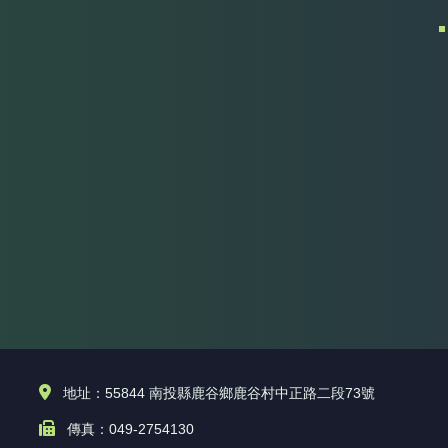
地址：55844 南投縣鹿谷鄉鹿谷村中正路二段73號
傳真：049-2754130