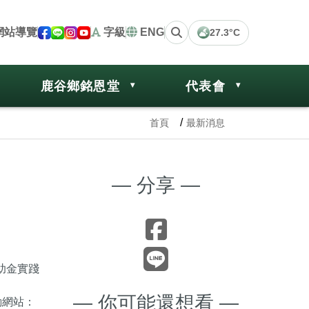
網站導覽
字級
ENG
27.3°C
鹿谷鄉銘恩堂
代表會
首頁
最新消息
— 分享 —
助金實踐
— 你可能還想看 —
動網站：