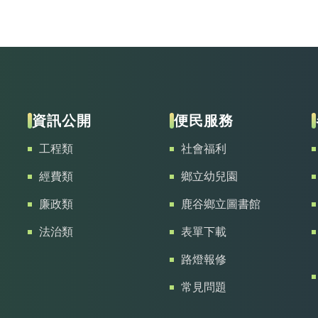
資訊公開
便民服務
工程類
社會福利
經費類
鄉立幼兒園
廉政類
鹿谷鄉立圖書館
法治類
表單下載
路燈報修
常見問題