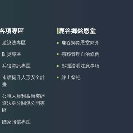
各項專區
鹿谷鄉銘恩堂
遊說法專區
鹿谷鄉銘恩堂簡介
防災專區
殯葬管理自治條例
兵役資訊專區
起掘證明注意事項
永續提升人形安全計
線上祭祀
畫
公職人員利益衝突廻
避法身分關係公開專
區
國家賠償專區