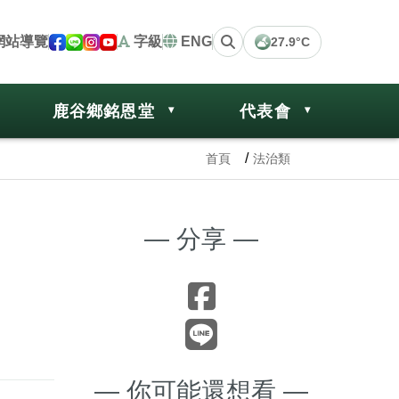
網站導覽
字級
ENG
27.9°C
鹿谷鄉銘恩堂
代表會
首頁
法治類
— 分享 —
— 你可能還想看 —